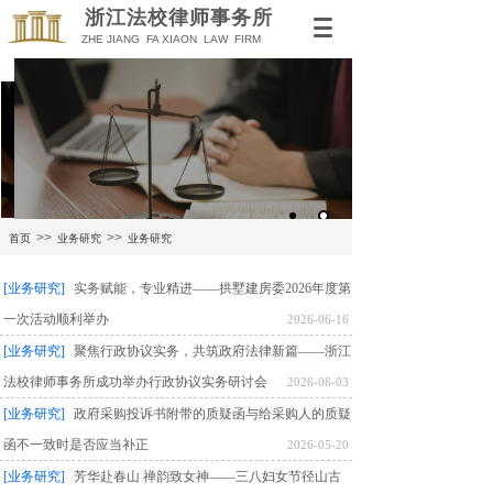
浙江法校律师事务所
Z
HE JIANG FA XIAO
N LAW
FIRM
>>
>>
首页
业务研究
业务研究
[业务研究]
实务赋能，专业精进——拱墅建房委2026年度第
一次活动顺利举办
2026-06-16
[业务研究]
聚焦行政协议实务，共筑政府法律新篇——浙江
法校律师事务所成功举办行政协议实务研讨会
2026-06-03
[业务研究]
政府采购投诉书附带的质疑函与给采购人的质疑
函不一致时是否应当补正
2026-05-20
[业务研究]
芳华赴春山 禅韵致女神——三八妇女节径山古