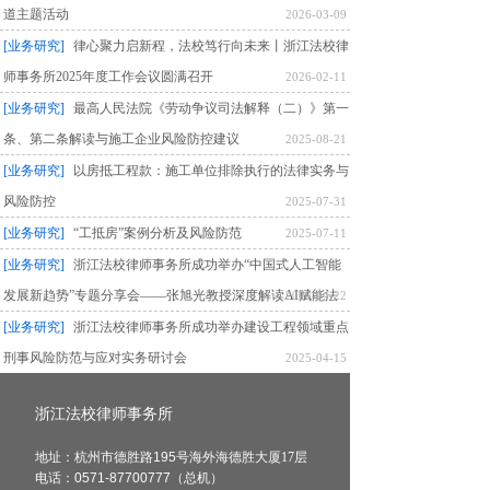
道主题活动
2026-03-09
[业务研究]
律心聚力启新程，法校笃行向未来丨浙江法校律
师事务所2025年度工作会议圆满召开
2026-02-11
[业务研究]
最高人民法院《劳动争议司法解释（二）》第一
条、第二条解读与施工企业风险防控建议
2025-08-21
[业务研究]
以房抵工程款：施工单位排除执行的法律实务与
风险防控
2025-07-31
[业务研究]
“工抵房”案例分析及风险防范
2025-07-11
[业务研究]
浙江法校律师事务所成功举办“中国式人工智能
发展新趋势”专题分享会——张旭光教授深度解读AI赋能法
2025-04-22
律服务的未来路径
[业务研究]
浙江法校律师事务所成功举办建设工程领域重点
刑事风险防范与应对实务研讨会
2025-04-15
浙江法校律师事务所
地址：杭州市德胜路195
号海外海德胜大厦17层
电话：0571-87700777（总机）