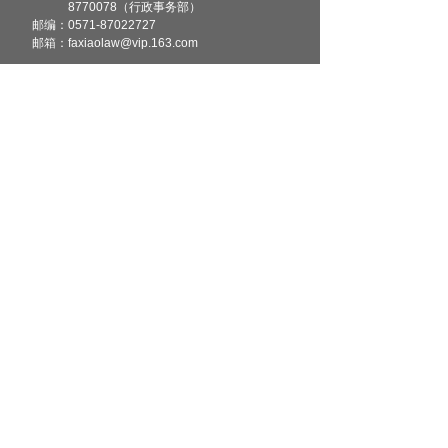
8770078（行政事务部）
邮编：
0571-87022727
邮箱：faxiaolaw@vip.163.com
扫二维码
关注微信
浙ICP备18040448号-1
版权所有©
2020 浙江法校律师事务所
All Rights Reserved