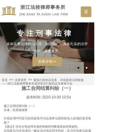
浙
江法校律师事务所
ZHE JIANG FA XIAON LAW FIRM
专注刑事法律
多年从事法律顾问工作，知识面广，具备扎实的法学
知识，业务全面...
查看详情>>
>>
>>
首页
业务研究
聚焦行政协议实务，共筑政府法律新篇
——浙江法校律师事务所成功举办行政协议实务研讨会
施工合同结算纠纷（一）
发布时间: 2020-10-30 10:54
施工合同结算纠纷（一）
作者：朱景雄律师
分包合同中约定付款前提条件为总包单位收到发包人款项的是否有
效？
【观点】区分分包合同本身的有效性判断该条款的有效性。
总包单位与分包单位一般会在分包合同中约定，支付分包单位款项