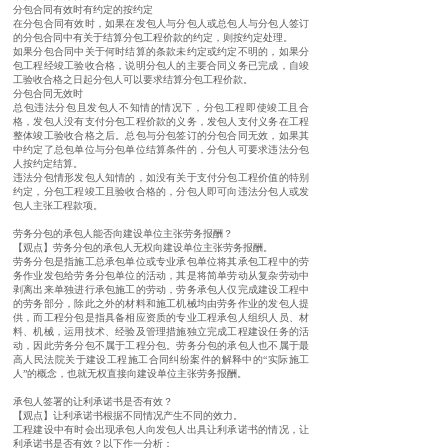
分包合同有效时有约定的按约定
在分包合同有效时，如果在发包人与分包人或总包人与分包人签订
的分包合同中有关于结算分包工程价款的约定，则按约定处理。
如果分包合同中关于何时结算的条款未约定或约定不明的，如果分
包工程经竣工验收合格，说明分包人的主要合同义务已完成，自竣
工验收合格之日起分包人可以要求结算分包工程价款。
分包合同无效时
总包违法分包且发包人不知情的情况下，分包工程即使竣工且合
格，发包人没有支付分包工程价款的义务，发包人支付义务在工程
整体竣工验收合格之后。总包与分包签订的分包合同无效，如果其
中约定了总包单位与分包单位结算条件的，分包人可要求违法分包
人按约定结算。
违法分包情形发包人知情的，如没有关于支付分包工程价值的特别
约定，分包工程竣工且验收合格的，分包人即可向违法分包人或发
包人主张工程款项。
劳务分包的承包人能否向建设单位主张劳务报酬？
【观点】劳务分包的承包人无权向建设单位主张劳务报酬。
劳务分包是指施工总承包单位或专业承包单位将其承包工程中的劳
务作业发包给劳务分包单位的活动，其是将简单劳动从复杂劳动中
剥离出来单独进行承包施工的劳动，劳务承包人仅完成建设工程中
的劳务部分，除此之外的材料和施工机械均由劳务作业的发包人提
供，而工程分包是指具备相应资质的专业工程承包人组织人员、材
料、机械，运用技术、经验及管理措施独立完成工程建设任务的活
动，因此劳务分包不属于工程分包。劳务分包的承包人也不属于最
高人民法院关于建设工程施工合同纠纷案件的解释中的“实际施工
人”的概念，也就无权直接向建设单位主张劳务报酬。
承包人签署的让利承诺书是否有效？
【观点】让利承诺书根据不同情况产生不同的效力。
工程建设中有时会出现承包人向发包人出具让利承诺书的情况，让
利承诺书是否有效？以下作一分析：