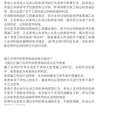
承包人向发包人出具让利承诺书的行为是单方民事行为，如发包人
对该让利承诺书予以接受和认可的，即表明双方就工程让利形成合
意，双方达成了关于工程价款让利的的新的约定。
非强制招投标的工程建设项目，双方未经过招投标程序签署施工合
同，之后承包人向发包人出具让利承诺书的，视为双方达成了补充
合同约定，让利承诺书有效。
无论是否是强制招投标的工程建设项目，双方经过招投标程序后签
署施工合同，之后承包人向发包人出具让利承诺书的，视为双方达
成了变更工程价款的“黑合同”，根据最高人民法院关于建设工程施
工合同纠纷的解释的有关规定，该“黑合同”的约定无效，仍应按中
标合同约定的结算方式进行结算。
施工合同中的垫资条款的效力如何？
【观点】施工合同中的垫资条款应认定为有效。
施工合同中经常出现关于承包人垫资施工的约定。当前司法实践
中，垫资条款为有效的合同约定。
垫资施工符合行业惯例，在当前的建设工程市场中普遍存在。
垫资体现了承包人的实力，建设单位以垫资的方式进行竞争不属于
不正当竞争。
垫资不是企业与企业之间的单纯借贷行为，承包人支付垫资的目的
不是为了获取借贷利息，其目标为了共同完成建设工程，所以不能
认为垫资是违反金融管理秩序的企业间的借贷。
垫资约定是双方通过共同协商达成的合意，不损害国家、社会公共
和第三人的利益。
垫资约定不违反法律的强制性规定，目前的法律体系中没有禁止施
工垫资的强制性规定，相反，在最高人民法院关于建设工程施工合
同纠纷案件的解释中规定了关于垫资按有效处理的原则。
上一个：
警示装置设置不当造成......