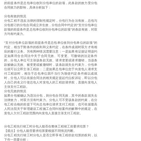
的前提条件是总包单位收到分包单位的款项，此条款的效力受分包
合同效力的影响，具体分析如下：
分包有效的情况
分包工程不违反法律的强制性规定时，分包行为合法有效，总包与
分包签订的分包合同成立并生效，分包合同中约定的“支付分包单位
款项的前提条件是总包单位收到分包单位的款项”的条款有效，对双
方均有约束力。
“支付分包单位款项的前提条件是总包单位收到分包单位的款项”的
约定，相当于附条件的权利和义务约定，在条件成就时双方才有相
应的履行义务。另有两种情况需要注意：一是如果有证据证明该约
定如果符合合同法中关于合同无效、可变更、可撤销的法定条件
的，分包人单位可主张该条款无效、请求变更或请求撤销，当该条
款被确认无效、被变更或被撤销时，该条款就失去约束力，分包单
位就可以立即主张工程款；二是如果总包单位怠于向发包人请求支
付工程款时，相当于总包单位因不当行为致使约定条件难以成就
时，分包人可以依据合同法的相关规定提起代位权诉讼，即以分包
人自己的名义行使总包人对发包人的工程款请求权，直接向发包人
主张支付工程款。
分包无效的情况
如果分包被确认为违法分包，则分包合同无效，其中的条款就失去
法律效力，对双方没有约束力。分包人可不受该条款的约束，在分
包工程合格的前提下可向总包单位请求支付工程款，也可依据最高
人民法院关于审理建设工程施工合同纠纷案件的解释中的规定，在
发包人欠付工程款范围内向发包人直接主张支付工程款。
分包工程先行竣工时分包人能否在整体工程竣工前要求结算？
【观点】分包人能否要求结算要根据不同情况判断。
分包工程先行竣工时分包人是否立即享有工程价款结算的权利，以
下作一简要分析：