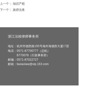
上一个：
知识产权
下一个：
政府法务
浙江法校律师事务所
地址：杭州市德胜路195
号海外海德胜大厦17层
电话：0571-87700777（总机）
8770078（行政事务部）
邮编：
0571-87022727
邮箱：faxiaolaw@vip.163.com