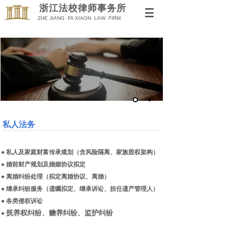
浙江法校律师事务所
Z
HE JIANG FA XIAO
N LAW
FIRM
私人法务
●
私人及家庭财富传承规划（含风险隔离、家族股权架构）
●
婚前财产规划及婚姻协议拟定
●
离婚纠纷处理（拟定离婚协议、离婚）
●
继承纠纷服务（遗嘱拟定、继承诉讼、担任遗产管理人）
●
各类侵权诉讼
抚养权纠纷、赡养纠纷、监护纠纷
●