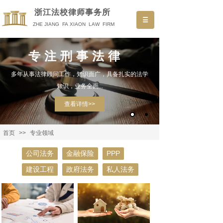
浙
江法校律师事务所
ZHE JIANG FA XIAON LAW FIRM
专注刑事法律
多年从事法律顾问工作，知识面广，具备扎实的法学
知识，业务全面...
查看详情>>
首页
>>
专业领域
公司法务
金融保险
PPP
建设工程
政府法务
私人法务