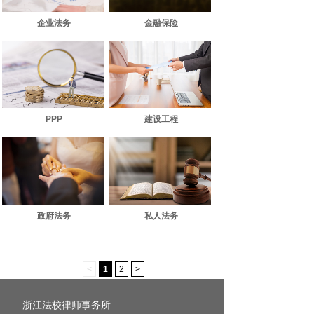
企业法务
金融保险
PPP
建设工程
政府法务
私人法务
<
1
2
>
浙江法校律师事务所