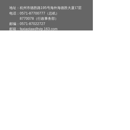
地址：杭州市德胜路195
号海外海德胜大厦17层
电话：0571-87700777（总机）
8770078（行政事务部）
邮编：
0571-87022727
邮箱：faxiaolaw@vip.163.com
扫二维码
关注微信
浙ICP备18040448号-1