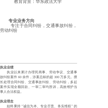
教育背景：
华东政法大学
专业业务方向
专注于合同纠纷，交通事故纠纷，
劳动纠纷
执业业绩
执业以来累计办理民商事、劳动争议、
交通事
故
纠纷案件
余件，涉案总标的超
万
多
元。擅
6
0
3
00
长处理合同纠纷、交通事故
纠纷
、
劳动纠纷
，多起
案件实现全额回款、一审二审均胜诉，高效维护当
事人合法权益。
执业理念
始终秉持
“诚信为本、专业尽责、务实维权” 的