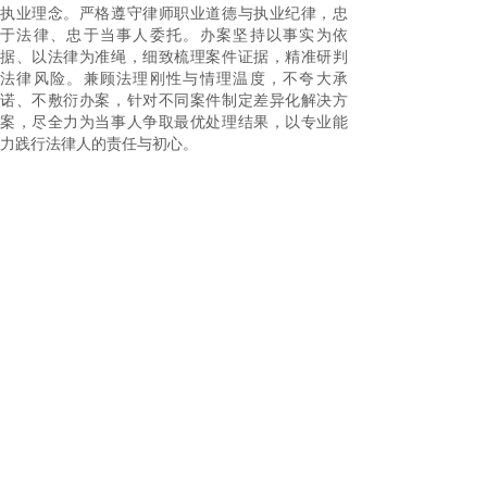
执业理念。严格遵守律师职业道德与执业纪律，忠
于法律、忠于当事人委托。办案坚持以事实为依
据、以法律为准绳，细致梳理案件证据，精准研判
法律风险。兼顾法理刚性与情理温度，不夸大承
诺、不敷衍办案，针对不同案件制定差异化解决方
案，尽全力为当事人争取最优处理结果，以专业能
力践行法律人的责任与初心。
上一篇：
蒋晗
下一篇：
许益龙
浙江法校律师事务所
地址：杭州市德胜路195
号海外海德胜大厦17层
电话：0571-87700777（总机）
8770078（行政事务部）
邮编：
0571-87022727
邮箱：faxiaolaw@vip.163.com