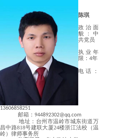
陈琪
政治面
貌：中
共党员
执业年
限：
年
4
电话：
13606858251
邮箱：
944892302@qq.com
地址：
台州市温岭市城东街道万
昌中路818号建联大厦24楼浙江法校（温
岭）律师事务所