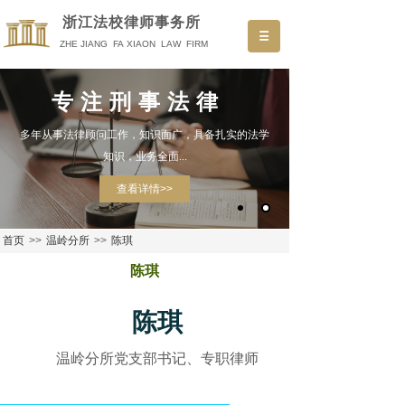
浙
江法校律师事务所
ZHE JIANG FA XIAON LAW FIRM
专注刑事法律
多年从事法律顾问工作，知识面广，具备扎实的法学
知识，业务全面...
查看详情>>
首页
>>
温岭分所
>>
陈琪
陈琪
陈琪
温岭分所党支部书记、专职律师